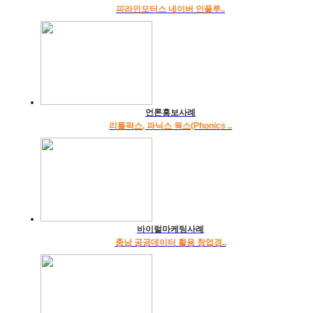
피라인모터스 네이버 인플루..
언론홍보사례
리틀팍스, 파닉스 웍스(Phonics ..
바이럴마케팅사례
충남 공공데이터 활용 창업경..