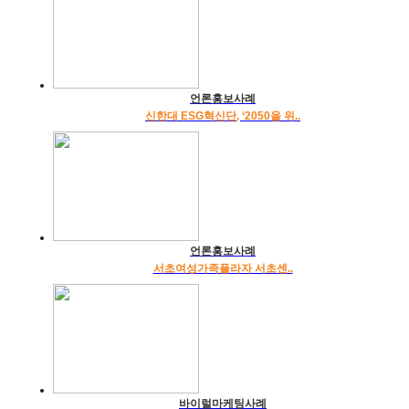
언론홍보사례
신한대 ESG혁신단, ‘2050을 위..
언론홍보사례
서초여성가족플라자 서초센..
바이럴마케팅사례