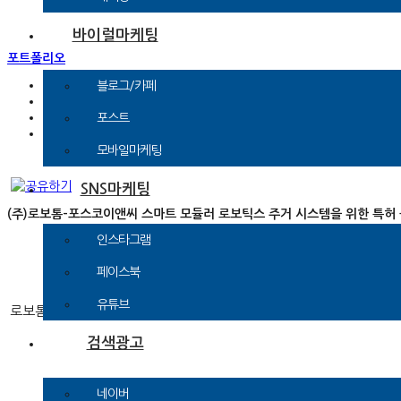
바이럴마케팅
포트폴리오
언론홍보사례
블로그/카페
바이럴마케팅사례
SNS마케팅사례
포스트
검색광고사례
모바일마케팅
SNS마케팅
(주)로보톰-포스코이앤씨 스마트 모듈러 로보틱스 주거 시스템을 위한 특허
인스타그램
㈜로보톰, 포스코이앤
페이스북
유튜브
로보톰은 모듈러 주택에 로보틱스 가구를 도입하여 기술적으로 주거의 질을
검색광고
네이버