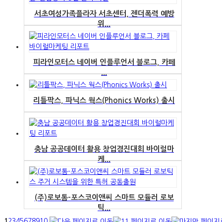
서초여성가족플라자 서초센터, 젠더폭력 예방
위...
피라인모터스 네이버 인플루언서 블로그, 카페
...
리틀팍스, 파닉스 웍스(Phonics Works) 출시
충남 공공데이터 활용 창업경진대회 바이럴마
케...
(주)로보톰-포스코이앤씨 스마트 모듈러 로보
틱...
1
2
3
4
5
6
7
8
9
10