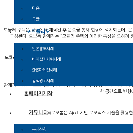
다음
구글
모듈러 주택은 공장에서 제작된 후 운송을 통해 현장에 설치되는데, 운송
포트폴리오
구성된다. 로보톰 관계자는 “모듈러 주택의 이러한 특성을 오히려 
언론홍보사례
모듈러 건축의 장점인 탈현장공법(OSC)을 활용하여 모듈러 주택 제조
바이럴마케팅사례
을
SNS마케팅사례
검색광고사례
관계자는 이어 “로보틱스 가구는 기존 공간의 약 40%를 차지하는 가구
한 공간으로 변형
홈페이지제작
커뮤니티
㈜로보톰은 AIoT 기반 로보틱스 기술을 활용
문의신청