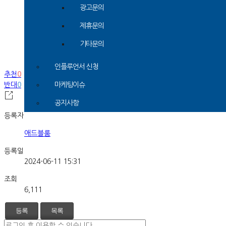
광고문의
제휴문의
기타문의
인플루언서 신청
추천
0
반대
0
마케팅이슈
공지사항
등록자
애드블룸
등록일
2024-06-11 15:31
조회
6,111
등록
목록