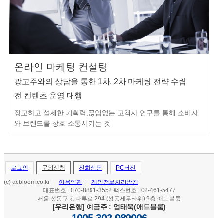
온라인 마케팅 컨설팅
광고주와의 상담을 통한 1차, 2차 마케팅 전략 수립
전 컨텐츠 운영 대행
정교하고 섬세한 기획력,끊임없는 고객사 연구를 통해 소비자
와 브랜드를 상호 소통시키는 것
로그인
문의신청
전화상담
PC버전
(c) adbloom.co.kr
이용약관
개인정보처리방침
|
|
대표번호 : 070-8891-3552 팩스번호 : 02-461-5477
서울 성동구 광나루로 294 (성동세무타워) 9층 애드블룸
[우리은행] 예금주 : 엄태욱(애드블룸)
1005-302-989006