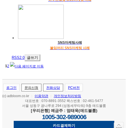
SNS마케팅사례
붙임머리 SNS마케팅 사례
RSS2.0
글쓰기
1
2
로그인
문의신청
전화상담
PC버전
(c) adbloom.co.kr
이용약관
개인정보처리방침
|
|
대표번호 : 070-8891-3552 팩스번호 : 02-461-5477
서울 성동구 광나루로 294 (성동세무타워) 9층 애드블룸
[우리은행] 예금주 : 엄태욱(애드블룸)
1005-302-989006
카드결제하기