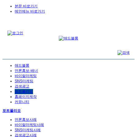
본문 바로가기
메인메뉴 바로가기
애드블룸
언론홍보·배너
바이럴마케팅
SNS마케팅
검색광고
포트폴리오
홈페이지제작
커뮤니티
포트폴리오
언론홍보사례
바이럴마케팅사례
SNS마케팅사례
검색광고사례