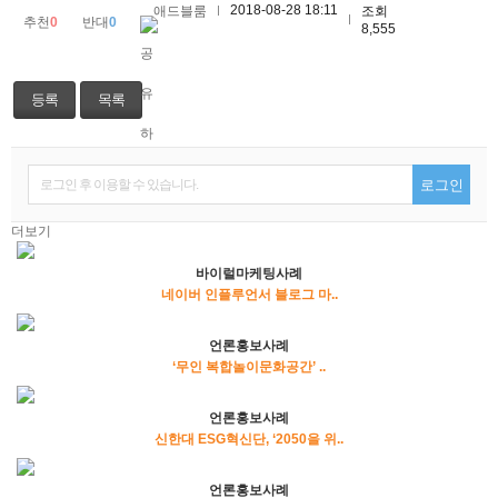
2018-08-28 18:11
애드블룸
조회
추천
0
반대
0
8,555
등록
목록
로그인 후 이용할 수 있습니다.
로그인
더보기
바이럴마케팅사례
네이버 인플루언서 블로그 마..
언론홍보사례
‘무인 복합놀이문화공간’ ..
언론홍보사례
신한대 ESG혁신단, ‘2050을 위..
언론홍보사례