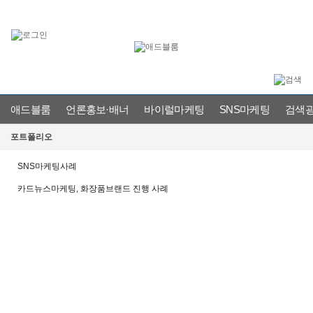
애드블룸
언론홍보·배너
바이럴마케팅
SNS마케팅
검색
언론홍보사례
바이럴마케팅사례
SNS마케팅사례
검색광고사례
포트폴리오
SNS마케팅사례
카드뉴스마케팅, 화장품브랜드 진행 사례