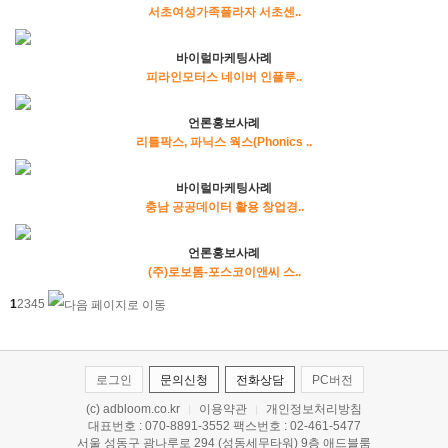
서초여성가족플라자 서초센..
바이럴마케팅사례
피라인모터스 네이버 인플루..
언론홍보사례
리틀팍스, 파닉스 웍스(Phonics ..
바이럴마케팅사례
충남 공공데이터 활용 창업경..
언론홍보사례
(주)로보톰-포스코이앤씨 스..
1
2
3
4
5
로그인
문의신청
전화상담
PC버전
(c) adbloom.co.kr
이용약관
개인정보처리방침
|
|
대표번호 : 070-8891-3552 팩스번호 : 02-461-5477
서울 성동구 광나루로 294 (성동세무타워) 9층 애드블룸