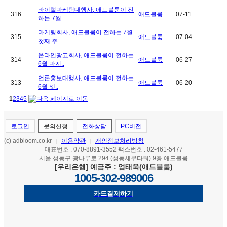
바이럴마케팅대행사, 애드블룸이 전
316
애드블룸
07-11
하는 7월 ..
마케팅회사, 애드블룸이 전하는 7월
315
애드블룸
07-04
첫째 주 ..
온라인광고회사, 애드블룸이 전하는
314
애드블룸
06-27
6월 마지..
언론홍보대행사, 애드블룸이 전하는
313
애드블룸
06-20
6월 셋..
1
2
3
4
5
로그인
문의신청
전화상담
PC버전
(c) adbloom.co.kr
이용약관
개인정보처리방침
|
|
대표번호 : 070-8891-3552 팩스번호 : 02-461-5477
서울 성동구 광나루로 294 (성동세무타워) 9층 애드블룸
[우리은행] 예금주 : 엄태욱(애드블룸)
1005-302-989006
카드결제하기