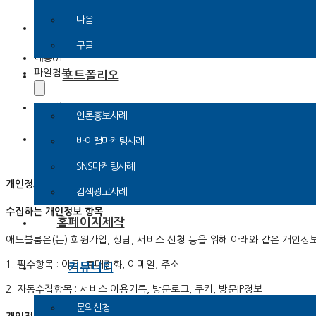
@
다음
분류02
패션
뷰티
여행
음식
공연
영화
레저
스포
구글
내용01
파일첨부
포트폴리오
비밀번호
언론홍보사례
스팸방지코드
바이럴마케팅사례
SNS마케팅사례
개인정보보호를 위한 이용자 동의사항
검색광고사례
수집하는 개인정보 항목
홈페이지제작
애드블룸은(는) 회원가입, 상담, 서비스 신청 등을 위해 아래와 같은 개인정
1. 필수항목 : 이름, 휴대전화, 이메일, 주소
커뮤니티
2. 자동수집항목 : 서비스 이용기록, 방문로그, 쿠키, 방문IP정보
문의신청