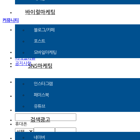
바이럴마케팅
커뮤니티
문의신청
블로그/카페
광고문의
제휴문의
포스트
기타문의
인플루언서 신청
모바일마케팅
마케팅이슈
공지사항
SNS마케팅
제목
인스타그램
페이스북
이름
유튜브
계정ID
검색광고
휴대폰
네이버
이메일